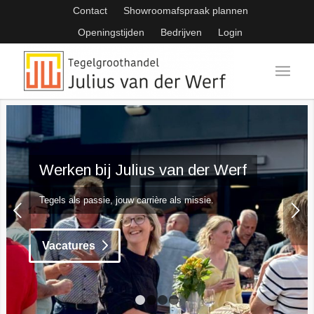
Contact
Showroomafspraak plannen
Openingstijden
Bedrijven
Login
Werken bij Julius van der Werf
Tegels als passie, jouw carrière als missie.
Volgende
Vacatures
1
2
3
4