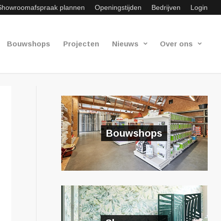
Showroomafspraak plannen
Openingstijden
Bedrijven
Login
Bouwshops
Projecten
Nieuws
Over ons
Bouwshops