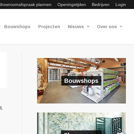
Showroomafspraak plannen
Openingstijden
Bedrijven
Login
Bouwshops
Projecten
Nieuws
Over ons
Bouwshops
t.